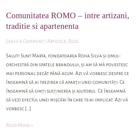
ROMO
Comunitatea ROMO – intre artizani,
–
traditie si apartenenta
intre
artizani,
Leave a Comment
/
Articole
,
Blog
traditie
si
Salut! Sunt Marta, fondatoarea Roha Silva și omul-
apartenenta
orchestră din spatele brandului; și am să mă povestesc
mai personal decât până acum. Azi vă vorbesc despre ce
înseamnă să ai trezirea că aparții unei comunități. Ce
înseamnă să simți susținerea și ajutorul. Ce înseamnă
să vezi efectul unei mișcări în care te-ai implicat. Azi vă
vorbesc […]
Read More »