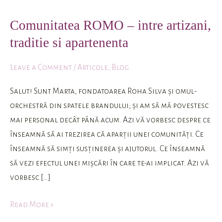
ROMO
Comunitatea ROMO – intre artizani,
–
traditie si apartenenta
intre
artizani,
Leave a Comment
/
Articole
,
Blog
traditie
si
Salut! Sunt Marta, fondatoarea Roha Silva și omul-
apartenenta
orchestră din spatele brandului; și am să mă povestesc
mai personal decât până acum. Azi vă vorbesc despre ce
înseamnă să ai trezirea că aparții unei comunități. Ce
înseamnă să simți susținerea și ajutorul. Ce înseamnă
să vezi efectul unei mișcări în care te-ai implicat. Azi vă
vorbesc […]
Read More »