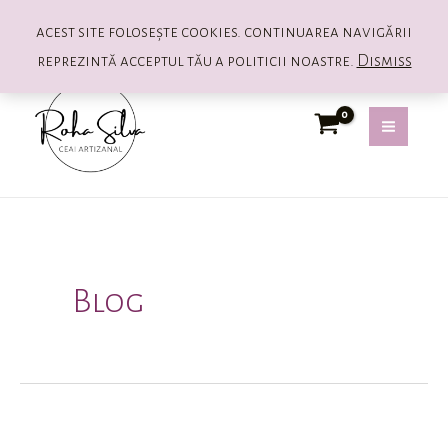
acest site folosește cookies. continuarea navigării
reprezintă acceptul tău a politicii noastre.
Dismiss
Skip
MAIN
to
MEN
content
Blog
Comunitatea