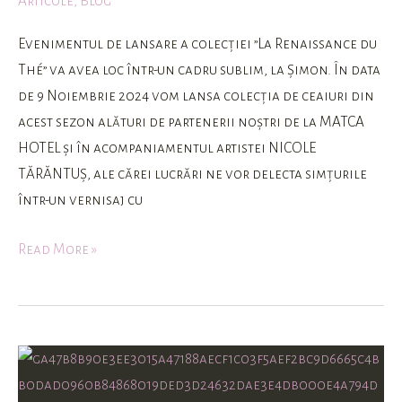
Articole
,
Blog
Thé”
|
Evenimentul de lansare a colecției ”La Renaissance du
Roha
Thé” va avea loc într-un cadru sublim, la Șimon. În data
Silva
de 9 Noiembrie 2024 vom lansa colecția de ceaiuri din
acest sezon alături de partenerii noștri de la MATCA
HOTEL și în acompaniamentul artistei NICOLE
TĂRĂNTUȘ, ale cărei lucrări ne vor delecta simțurile
într-un vernisaj cu
Read More »
Ceaiul
nu