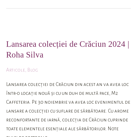
Lansarea
colecției
Lansarea colecției de Crăciun 2024 |
de
Roha Silva
Crăciun
2024
Articole
,
Blog
|
Roha
Lansarea colecției de Crăciun din acest an va avea loc
Silva
într-o locație nouă și cu un duh de multă pace, M2
Caffeteria. Pe 30 noiembrie va avea loc evenimentul de
lansare a colecției cu suflare de sărbătoare. Cu arome
reconfortante de iarnă, colecția de Crăciun cuprinde
toate elementele esențiale ale sărbătorilor. Note