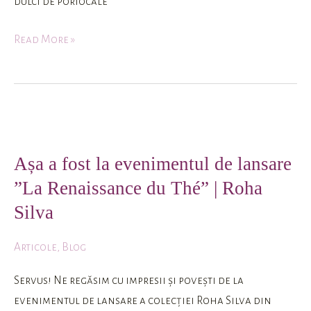
dulci de portocale
Read More »
Așa
a
Așa a fost la evenimentul de lansare
fost
”La Renaissance du Thé” | Roha
la
evenimentul
Silva
de
lansare
Articole
,
Blog
”La
Servus! Ne regăsim cu impresii și povești de la
Renaissance
evenimentul de lansare a colecției Roha Silva din
du