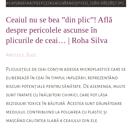
se
bea
Ceaiul nu se bea ”din plic”! Află
”din
despre pericolele ascunse în
plic”!
Află
plicurile de ceai… | Roha Silva
despre
pericolele
Articole
,
Blog
ascunse
Pliculețele de ceai conțin adesea microplastice care se
în
eliberează în ceai în timpul infuzării, reprezentând
plicurile
riscuri potențiale pentru sănătate. De asemenea, multe
de
sunt tratate cu înălbitori chimici, care pot lăsa
ceai…
reziduuri toxice în băutură. Acestea sunt dăunătoare
|
mediului, contribuind la poluarea cu plastic și
Roha
mascând calitatea slabă a ceaiului din ele.
Silva