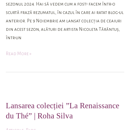
sezonul 2024. Hai să vedem cum a fost! facem într-o
Thé”
scurtă frază rezumatul, în cazul în care ai ratat blog-ul
|
anterior. Pe 9 Noiembrie am lansat colecția de ceaiuri
Roha
din acest sezon, alături de artista Nicoleta Tărăntuș,
Silva
într-un
Read More »
Lansarea
colecției
Lansarea colecției ”La Renaissance
”La
du Thé” | Roha Silva
Renaissance
du