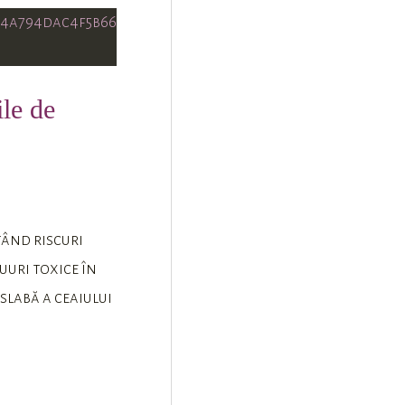
ile de
tând riscuri
uuri toxice în
slabă a ceaiului