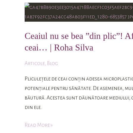
Ceaiul
nu
se
Ceaiul nu se bea ”din plic”! Af
bea
”din
ceai… | Roha Silva
plic”!
Articole
,
Blog
Află
despre
Pliculețele de ceai conțin adesea microplastic
pericolele
potențiale pentru sănătate. De asemenea, multe
ascunse
băutură. Acestea sunt dăunătoare mediului, c
în
din ele.
plicurile
de
Read More »
ceai…