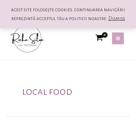
acest site folosește cookies. continuarea navigării
reprezintă acceptul tău a politicii noastre.
Dismiss
Skip
MAIN
to
MEN
content
local food
Lansarea