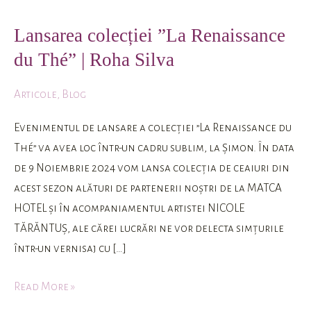
colecției
Lansarea colecției ”La Renaissance
”La
du Thé” | Roha Silva
Renaissance
du
Articole
,
Blog
Thé”
|
Evenimentul de lansare a colecției ”La Renaissance du
Roha
Thé” va avea loc într-un cadru sublim, la Șimon. În data
Silva
de 9 Noiembrie 2024 vom lansa colecția de ceaiuri din
acest sezon alături de partenerii noștri de la MATCA
HOTEL și în acompaniamentul artistei NICOLE
TĂRĂNTUȘ, ale cărei lucrări ne vor delecta simțurile
într-un vernisaj cu […]
Read More »