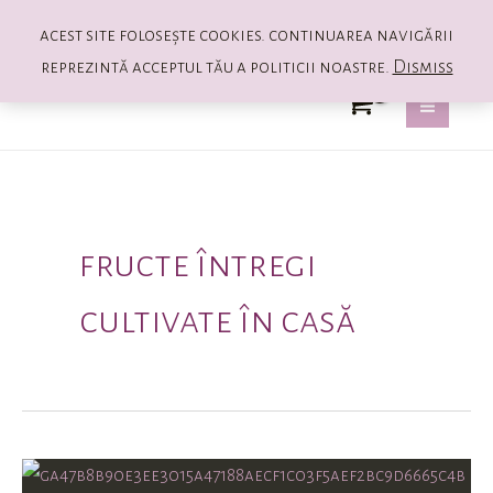
acest site folosește cookies. continuarea navigării
reprezintă acceptul tău a politicii noastre.
Dismiss
Skip
MAIN
to
MEN
content
fructe întregi
cultivate în casă
Ceaiul