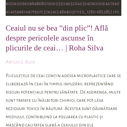
nu
se
bea
Ceaiul nu se bea ”din plic”! Află
”din
despre pericolele ascunse în
plic”!
Află
plicurile de ceai… | Roha Silva
despre
pericolele
Articole
,
Blog
ascunse
Pliculețele de ceai conțin adesea microplastice care se
în
eliberează în ceai în timpul infuzării, reprezentând
plicurile
riscuri potențiale pentru sănătate. De asemenea, multe
de
sunt tratate cu înălbitori chimici, care pot lăsa
ceai…
reziduuri toxice în băutură. Acestea sunt dăunătoare
|
mediului, contribuind la poluarea cu plastic și
Roha
mascând calitatea slabă a ceaiului din ele.
Silva