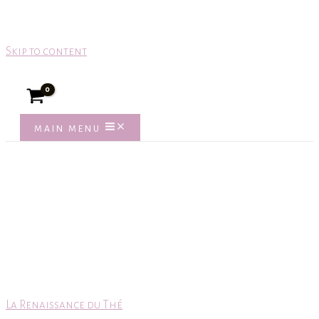
Skip to content
MAIN MENU
Home
La Renaissance du Thé
/
Shop
/
Artisanal infusions by Roha Silva
/
La Renaiss