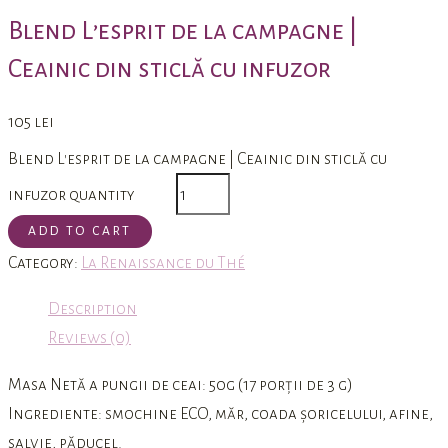
Blend L’esprit de la campagne |
Ceainic din sticlă cu infuzor
105
lei
Blend L'esprit de la campagne | Ceainic din sticlă cu
infuzor quantity
ADD TO CART
Category:
La Renaissance du Thé
Description
Reviews (0)
Masa Netă a pungii de ceai: 50g (17 porții de 3 g)
Ingrediente:
smochine ECO, măr, coada șoricelului, afine,
salvie, păducel.